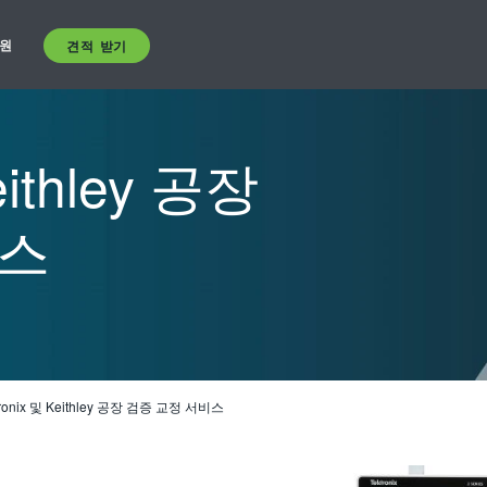
원
견적 받기
eithley 공장
비스
tronix 및 Keithley 공장 검증 교정 서비스