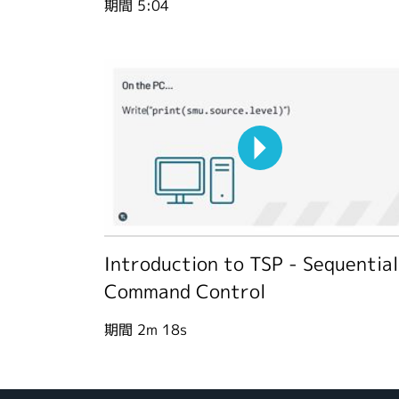
期間
5:04
Introduction to TSP - Sequential
Command Control
期間
2m 18s