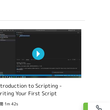
ntroduction to Scripting -
riting Your First Script
間
1m 42s