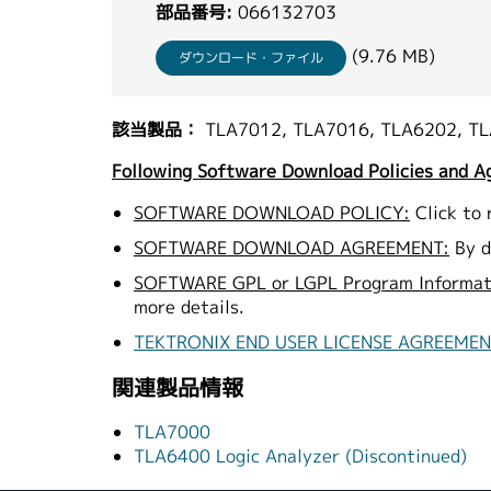
部品番号:
066132703
(9.76 MB)
ダウンロード・ファイル
該当製品：
TLA7012, TLA7016, TLA6202, TL
Following Software Download Policies and A
SOFTWARE DOWNLOAD POLICY:
Click to 
SOFTWARE DOWNLOAD AGREEMENT:
By d
SOFTWARE GPL or LGPL Program Informat
more details.
TEKTRONIX END USER LICENSE AGREEME
関連製品情報
TLA7000
TLA6400 Logic Analyzer (Discontinued)