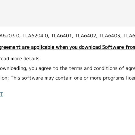
A6203 0, TLA6204 0, TLA6401, TLA6402, TLA6403, TLA
greement are applicable when you download Software from
read more details.
ownloading, you agree to the terms and conditions of agr
ion:
This software may contain one or more programs lic
NT