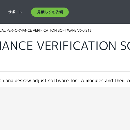
見積もりを依頼
ス
サポート
CAL PERFORMANCE VERIFICATION SOFTWARE V6.0.213
ANCE VERIFICATION 
tion and deskew adjust software for LA modules and their 