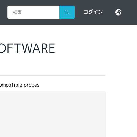
ログイン
SOFTWARE
compatible probes.