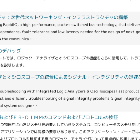
テクチャ：次世代ネットワーキング・インフラストラクチャの構築
ng RapidIO, a high-performance, packet-switched bus technology, that delive
ependence, fault tolerance and low latency needed for the design of next-g
n the communica …
のデバッグ
ートでは、ロジック・アナライザとオ シロスコープの機能をさらに活用して、トラ
法を説明します。
ザとオシロスコープの統合によるシグナル・インテグリティの迅速
roubleshooting with Integrated Logic Analyzers & Oscilloscopes Fast product
t and efficient troubleshooting of signal integrity problems. Signal integrity
tal system designe …
ＭおよびＦＢ-ＤＩＭＭのコマンドおよびプロトコルの検証
かつ物理的に小さいメモリを必要としているシステムは、コンピュータのメモリだけ
のアプリケーションでは同様の要求があります。このアプリケーション・ノートでは
ンドおよびプロトコルを検証する際のロジック・アナライザについて重点的に説明します