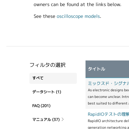
owners can be found at the links below.
See these
oscilloscope models
.
フィルタの選択
タイトル
すべて
ミックスド・シグナ
As electronic designs b
データシート
(1)
can become unclear. Intr
best suited to different
FAQ
(201)
RapidIOテストの
マニュアル
(37)
RapidIO architecture del
generation networking a