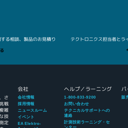
関する相談、製品のお見積り
テクトロニクス担当者とライブ
る
会社
ヘルプ／ラーニング
パ
、さ
会社情報
1-800-833-9200
販
挑戦
採用情報
お問い合わせ
複雑
ニュースルーム
テクニカルサポートへの
な技
連絡
イベント
測定
計測技術ラーニング・セ
EA Elektro-
ンター