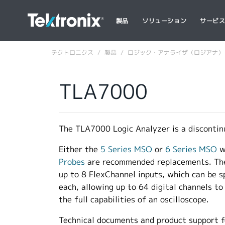
製品
ソリューション
サービ
テクトロニクス
製品
ロジック・アナライザ（ロジアナ）
TLA7000
The TLA7000 Logic Analyzer is a discontin
Either the
5 Series MSO
or
6 Series MSO
w
Probes
are recommended replacements. The
up to 8 FlexChannel inputs, which can be sp
each, allowing up to 64 digital channels t
the full capabilities of an oscilloscope.
Technical documents and product support 