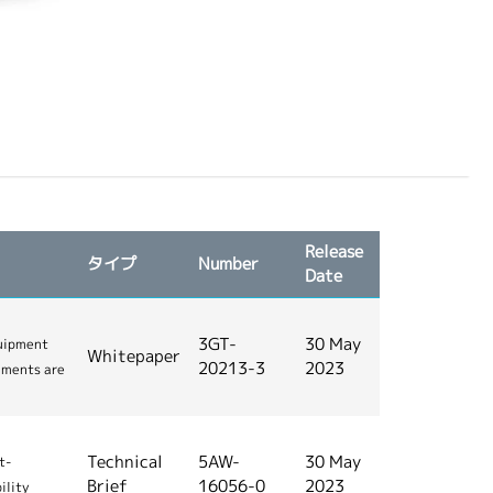
Release
タイプ
Number
Date
3GT-
30 May
quipment
Whitepaper
20213-3
2023
uments are
Technical
5AW-
30 May
t-
Brief
16056-0
2023
ility