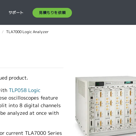
見積もりを依頼
ス
サポート
TLA7000 Logic Analyzer
ued product.
ith
TLP058 Logic
se oscilloscopes feature
lit into 8 digital channels
o be analyzed at once with
for current TLA7000 Series