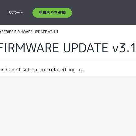
見積もりを依頼
ス
サポート
 SERIES FIRMWARE UPDATE v3.1.1
FIRMWARE UPDATE v3.1
and an offset output related bug fix.