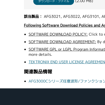
(2.00 MB)
ダウンロード・ファイル
該当製品：
AFG3021, AFG3022, AFG3101, A
Following Software Download Policies and A
SOFTWARE DOWNLOAD POLICY:
Click to 
SOFTWARE DOWNLOAD AGREEMENT:
By d
SOFTWARE GPL or LGPL Program Informat
more details.
TEKTRONIX END USER LICENSE AGREEME
関連製品情報
AFG3000Cシリーズ任意波形/ファンクシ