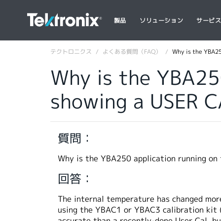
製品
ソリューション
サービ
テクトロニクス
よくある質問（FAQ）
Why is the YBA25
Why is the YBA250
showing a USER CA
質問：
Why is the YBA250 application running on 
回答：
The internal temperature has changed more
using the YBAC1 or YBAC3 calibration kit (
accurate than a recently-done User Cal, but