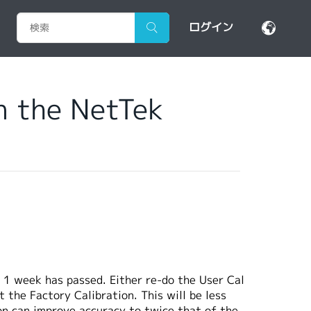
ログイン
n the NetTek
 1 week has passed. Either re-do the User Cal
the Factory Calibration. This will be less
ion can improve accuracy to twice that of the