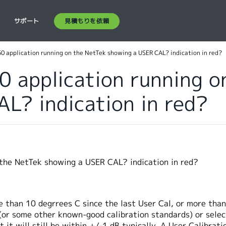
見積もりを依頼
ス
サポート
0 application running on the NetTek showing a USER CAL? indication in red?
 application running o
L? indication in red?
the NetTek showing a USER CAL? indication in red?
 than 10 degrrees C since the last User Cal, or more than
or some other known-good calibration standards) or select 
 it will still be within +/-1 dB typically. A User Calibrat