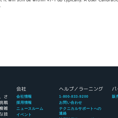
.
会社
ヘルプ／ラーニング
パ
、さ
会社情報
1-800-833-9200
販
挑戦
採用情報
お問い合わせ
複雑
ニュースルーム
テクニカルサポートへの
な技
連絡
イベント