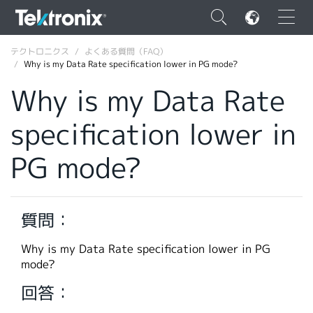
×
テクトロニクス
よくある質問（FAQ）
Why is my Data Rate specification lower in PG mode?
Why is my Data Rate
specification lower in
ENGLISH
PG mode?
FRANÇAIS
DEUTSCH
質問：
VIỆT NAM
简体中文
Why is my Data Rate specification lower in PG
mode?
日本語
回答：
韓国語