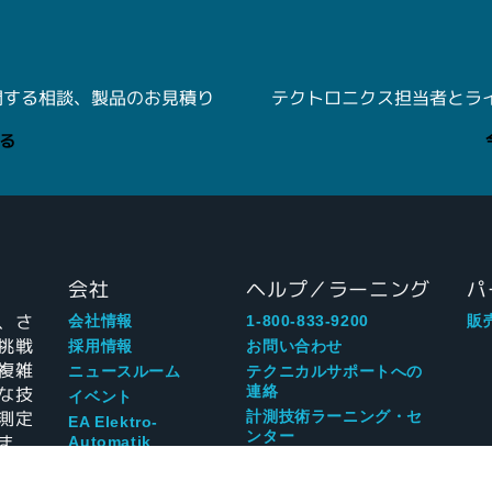
関する相談、製品のお見積り
テクトロニクス担当者とライブ
る
会社
ヘルプ／ラーニング
パ
、さ
会社情報
1-800-833-9200
販
挑戦
採用情報
お問い合わせ
複雑
ニュースルーム
テクニカルサポートへの
な技
連絡
イベント
測定
計測技術ラーニング・セ
EA Elektro-
ンター
ま
Automatik
所有者リソース
ブログ