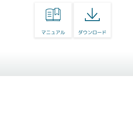
マニュアル
ダウンロード
DTG5000シ
グ・ジェネレー
幅広いアプリケーション
ミング・ジェネレータ