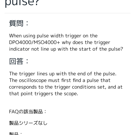
pulse?
繁體中文
質問：
When using pulse width trigger on the
DPO4000/MSO4000+ why does the trigger
indicator not line up with the start of the pulse?
回答：
The trigger lines up with the end of the pulse.
The oscilloscope must first find a pulse that
corresponds to the trigger conditions set, and at
that point triggers the scope.
FAQの該当製品：
製品シリーズなし
製品：