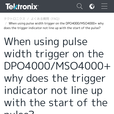
×
テクトロニクス
よくある質問（FAQ）
When using pulse width trigger on the DPO4000/MSO4000+ why
does the trigger indicator not line up with the start of the pulse?
When using pulse
width trigger on the
ENGLISH
FRANÇAIS
DPO4000/MSO4000+
DEUTSCH
why does the trigger
VIỆT NAM
indicator not line up
简体中文
with the start of the
日本語
韓国語