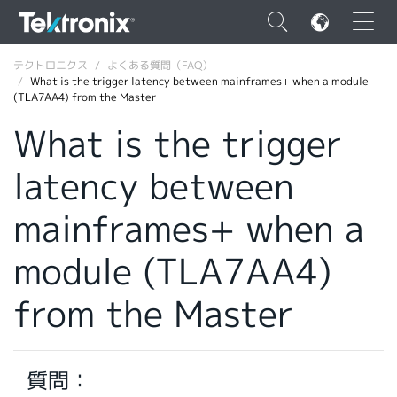
×
テクトロニクス
よくある質問（FAQ）
What is the trigger latency between mainframes+ when a module
(TLA7AA4) from the Master
What is the trigger
latency between
ENGLISH
FRANÇAIS
mainframes+ when a
DEUTSCH
module (TLA7AA4)
VIỆT NAM
from the Master
简体中文
日本語
質問：
韓国語