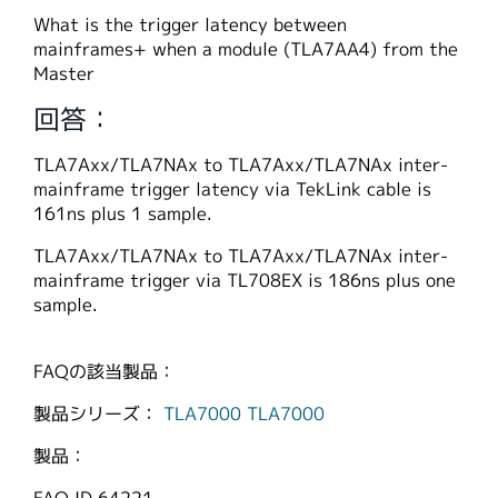
繁體中文
What is the trigger latency between
mainframes+ when a module (TLA7AA4) from the
Master
回答：
TLA7Axx/TLA7NAx to TLA7Axx/TLA7NAx inter-
mainframe trigger latency via TekLink cable is
161ns plus 1 sample.
TLA7Axx/TLA7NAx to TLA7Axx/TLA7NAx inter-
mainframe trigger via TL708EX is 186ns plus one
sample.
FAQの該当製品：
製品シリーズ：
TLA7000
TLA7000
製品：