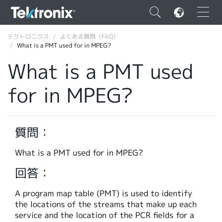
×
テクトロニクス
よくある質問（FAQ）
What is a PMT used for in MPEG?
What is a PMT used
for in MPEG?
ENGLISH
FRANÇAIS
質問：
DEUTSCH
What is a PMT used for in MPEG?
VIỆT NAM
回答：
简体中文
A program map table (PMT) is used to identify
日本語
the locations of the streams that make up each
韓国語
service and the location of the PCR fields for a