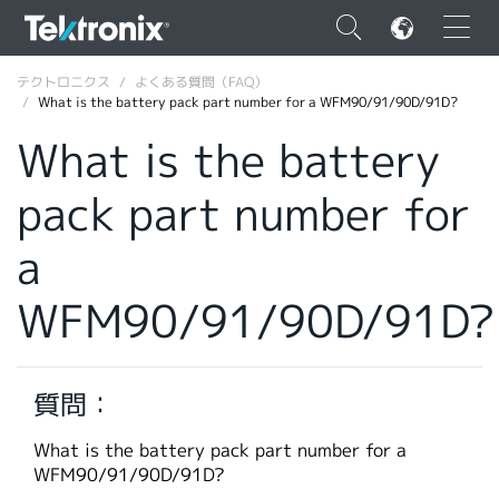
×
テクトロニクス
よくある質問（FAQ）
What is the battery pack part number for a WFM90/91/90D/91D?
What is the battery
pack part number for
ENGLISH
a
FRANÇAIS
WFM90/91/90D/91D?
DEUTSCH
VIỆT NAM
简体中文
質問：
日本語
What is the battery pack part number for a
WFM90/91/90D/91D?
韓国語