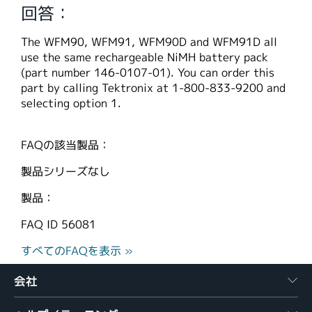
回答：
繁體中文
The WFM90, WFM91, WFM90D and WFM91D all
use the same rechargeable NiMH battery pack
(part number 146-0107-01). You can order this
part by calling Tektronix at 1-800-833-9200 and
selecting option 1.
FAQの該当製品：
製品シリーズなし
製品：
FAQ ID
56081
すべてのFAQを表示 »
会社