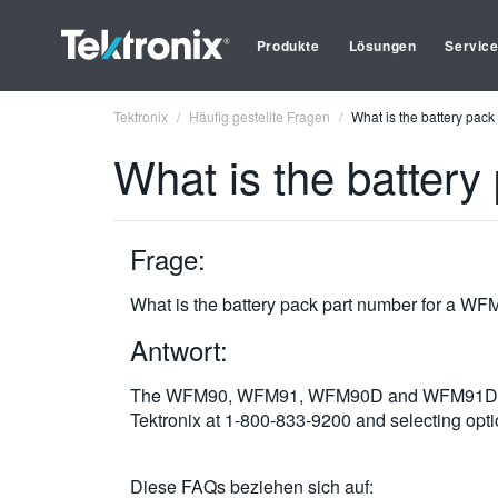
Produkte
Lösungen
Servic
Tektronix
Häufig gestellte Fragen
What is the battery pa
What is the batter
Frage:
What is the battery pack part number for a 
Antwort:
The WFM90, WFM91, WFM90D and WFM91D all us
Tektronix at 1-800-833-9200 and selecting opti
Diese FAQs beziehen sich auf: