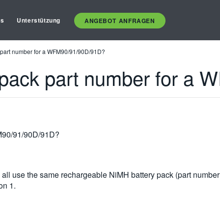
es
Unterstützung
ANGEBOT ANFRAGEN
ck part number for a WFM90/91/90D/91D?
y pack part number for 
WFM90/91/90D/91D?
e the same rechargeable NiMH battery pack (part number 146-
on 1.