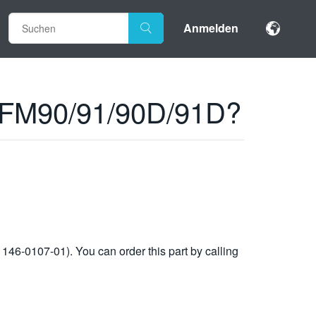
Anmelden
a WFM90/91/90D/91D?
0107-01). You can order this part by calling