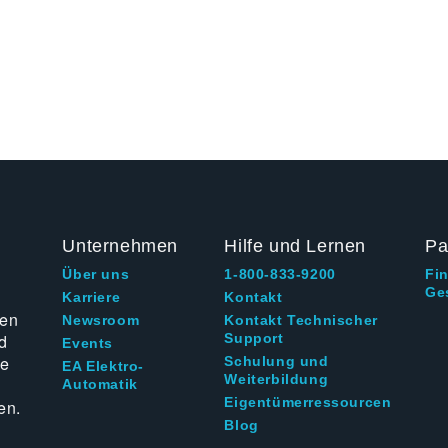
Unternehmen
Hilfe und Lernen
Pa
Über uns
1-800-833-9200
Fi
Ge
g
Karriere
Kontakt
ten
Newsroom
Kontakt Technischer
d
Support
Events
ie
Schulung und
EA Elektro-
Weiterbildung
Automatik
Eigentümerressourcen
en.
Blog