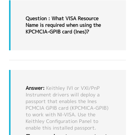
Question : What VISA Resource
Name is required when using the
KPCMCIA-GPIB card (Ines)?
Answer:
Keithley IVI or VXI/PnP
Instrument drivers will deploy a
passport that enables the Ines
PCMCIA GPIB card (KPCMICA-GPIB)
to work with NI-VISA. Use the
Keithley Configuration Panel to
enable this installed passport.