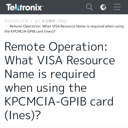
×
テクトロニクス
よくある質問（FAQ）
Remote Operation: What VISA Resource Name is required when using
the KPCMCIA-GPIB card (Ines)?
Remote Operation:
What VISA Resource
ENGLISH
FRANÇAIS
Name is required
DEUTSCH
when using the
VIỆT NAM
KPCMCIA-GPIB card
简体中文
(Ines)?
日本語
韓国語