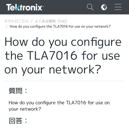
×
テクトロニクス
よくある質問（FAQ）
How do you configure the TLA7016 for use on your network?
How do you configure
the TLA7016 for use
ENGLISH
on your network?
FRANÇAIS
DEUTSCH
質問：
VIỆT NAM
简体中文
How do you configure the TLA7016 for use on
your network?
日本語
回答：
韓国語