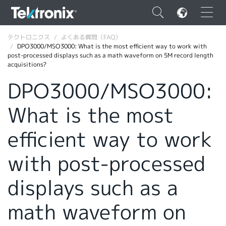
×
テクトロニクス
よくある質問（FAQ）
DPO3000/MSO3000: What is the most efficient way to work with
post-processed displays such as a math waveform on 5M record length
acquisitions?
DPO3000/MSO3000:
ENGLISH
What is the most
FRANÇAIS
efficient way to work
DEUTSCH
with post-processed
VIỆT NAM
简体中文
displays such as a
日本語
math waveform on
韓国語