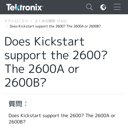
×
テクトロニクス
よくある質問（FAQ）
Does Kickstart support the 2600? The 2600A or 2600B?
Does Kickstart
support the 2600?
ENGLISH
The 2600A or
FRANÇAIS
2600B?
DEUTSCH
VIỆT NAM
简体中文
質問：
日本語
Does Kickstart support the 2600? The 2600A or
2600B?
韓国語