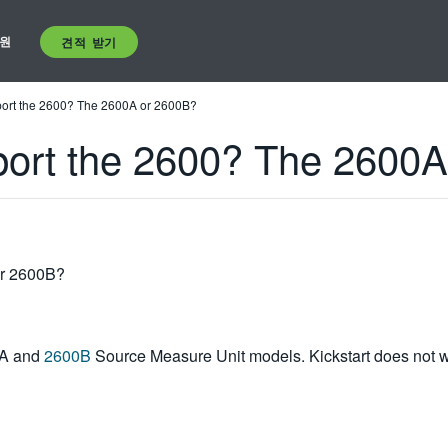
원
견적 받기
port the 2600? The 2600A or 2600B?
port the 2600? The 2600
or 2600B?
0A and
2600B
Source Measure Unit models. Kickstart does not w