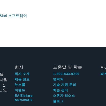
ickStart 소프트웨어
회사
도움말 및 학습
파
신을
회사 소개
1-800-833-9200
파
회사입
채용 정보
연락처
 신
뉴스룸
기술 지원 문의
고 있
이벤트
학습 센터
EA Elektro-
소유자 리소스
Automatik
블로그