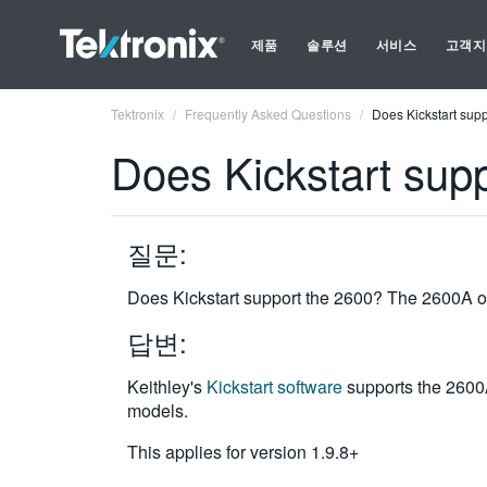
제품
솔루션
서비스
고객지
Tektronix
Frequently Asked Questions
Does Kickstart sup
Does Kickstart sup
질문:
Does Kickstart support the 2600? The 2600A 
답변:
Keithley's
Kickstart software
supports the 260
models.
This applies for version 1.9.8+