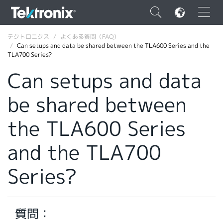
×
テクトロニクス
よくある質問（FAQ）
Can setups and data be shared between the TLA600 Series and the
TLA700 Series?
Can setups and data
be shared between
ENGLISH
FRANÇAIS
the TLA600 Series
DEUTSCH
and the TLA700
VIỆT NAM
Series?
简体中文
日本語
質問：
韓国語