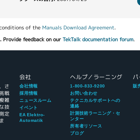
conditions of the
Manuals Download Agreement
.
. Provide feedback on our
TekTalk documentation forum
.
会社
ヘルプ／ラーニング
パ
、さ
会社情報
1-800-833-9200
販
挑戦
採用情報
お問い合わせ
複雑
ニュースルーム
テクニカルサポートへの
な技
連絡
イベント
測定
計測技術ラーニング・セ
EA Elektro-
ンター
ま
Automatik
所有者リソース
ブログ