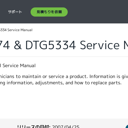
見積もりを依頼
ス
サポート
334 Service Manual
4 & DTG5334 Service 
 Service Manual
icians to maintain or service a product. Information is gi
ing information, adjustments, and how to replace parts.
リリースの日付:
2007/04/25