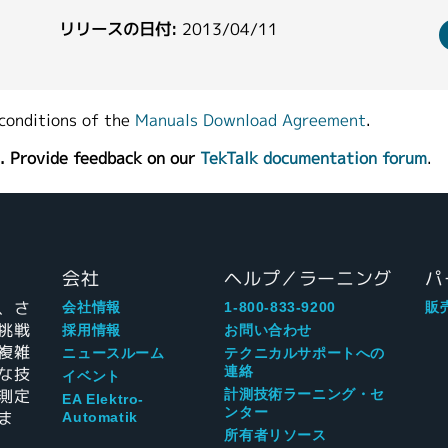
リリースの日付:
2013/04/11
conditions of the
Manuals Download Agreement
.
. Provide feedback on our
TekTalk documentation forum
.
会社
ヘルプ／ラーニング
パ
、さ
会社情報
1-800-833-9200
販
挑戦
採用情報
お問い合わせ
複雑
ニュースルーム
テクニカルサポートへの
な技
連絡
イベント
測定
計測技術ラーニング・セ
EA Elektro-
ンター
ま
Automatik
所有者リソース