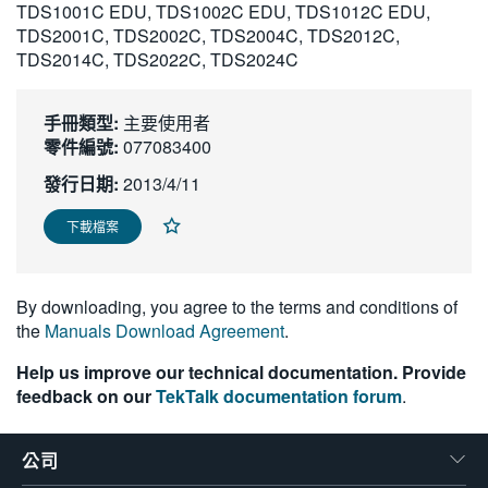
TDS1001C EDU, TDS1002C EDU, TDS1012C EDU,
繁體中文
TDS2001C, TDS2002C, TDS2004C, TDS2012C,
TDS2014C, TDS2022C, TDS2024C
手冊類型:
主要使用者
零件編號:
077083400
發行日期:
2013/4/11
下載檔案
By downloading, you agree to the terms and conditions of
the
Manuals Download Agreement
.
Help us improve our technical documentation. Provide
feedback on our
TekTalk documentation forum
.
公司