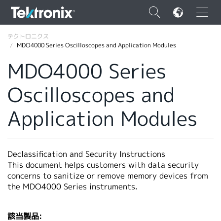
×
テクトロニクス
MDO4000 Series Oscilloscopes and Application Modules
MDO4000 Series
Oscilloscopes and
ENGLISH
Application Modules
FRANÇAIS
DEUTSCH
Declassification and Security Instructions
VIỆT NAM
This document helps customers with data security
简体中文
concerns to sanitize or remove memory devices from
the MDO4000 Series instruments.
日本語
韓国語
該当製品: