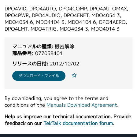
繁體中文
DPO4VID, DPO4AUTO, DPO4COMP, DPO4AUTOMAX,
DPO4PWR, DPO4AUDIO, DPO4ENET, MDO4054 3,
MDO4054 6, MDO4104 3, MDO4104 6, DPO4AERO,
DPO4LMT, MDO4TRIG, MDO4034 3, MDO4014 3
マニュアルの種類:
機密解除
部品番号:
077058401
リリースの日付:
2012/10/02
ダウンロード・ファイル
By downloading, you agree to the terms and
conditions of the
Manuals Download Agreement
.
Help us improve our technical documentation. Provide
feedback on our
TekTalk documentation forum
.