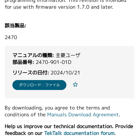
programming information. This revision is intended
繁體中文
for use with firmware version 1.7.0 and later.
該当製品:
2470
マニュアルの種類:
主要ユーザ
部品番号:
2470-901-01D
リリースの日付:
2024/10/21
ダウンロード・ファイル
By downloading, you agree to the terms and
conditions of the
Manuals Download Agreement
.
Help us improve our technical documentation. Provide
feedback on our
TekTalk documentation forum
.