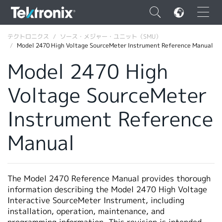
×
テクトロニクス
ソース・メジャー・ユニット（SMU）
Model 2470 High Voltage SourceMeter Instrument Reference Manual
Model 2470 High
Voltage SourceMeter
ENGLISH
Instrument Reference
FRANÇAIS
Manual
DEUTSCH
VIỆT NAM
简体中文
The Model 2470 Reference Manual provides thorough
information describing the Model 2470 High Voltage
日本語
Interactive SourceMeter Instrument, including
installation, operation, maintenance, and
韓国語