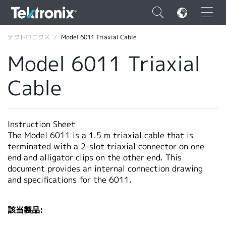
×
テクトロニクス
Model 6011 Triaxial Cable
Model 6011 Triaxial
Cable
ENGLISH
FRANÇAIS
Instruction Sheet
The Model 6011 is a 1.5 m triaxial cable that is
DEUTSCH
terminated with a 2-slot triaxial connector on one
end and alligator clips on the other end. This
VIỆT NAM
document provides an internal connection drawing
简体中文
and specifications for the 6011.
日本語
該当製品:
韓国語