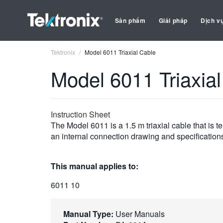
Sản phẩm
Giải pháp
Dịch v
Tektronix
Model 6011 Triaxial Cable
Model 6011 Triaxia
Instruction Sheet
The Model 6011 is a 1.5 m triaxial cable that is t
an internal connection drawing and specifications
This manual applies to:
6011 10
Manual Type:
User Manuals