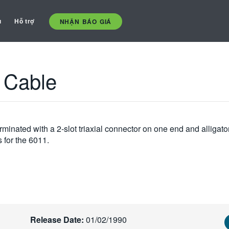
ụ
Hỗ trợ
NHẬN BÁO GIÁ
l Cable
erminated with a 2-slot triaxial connector on one end and alligat
 for the 6011.
Release Date:
01/02/1990