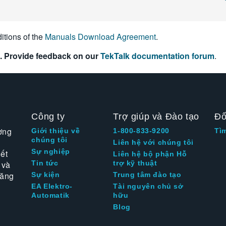
itions of the
Manuals Download Agreement
.
. Provide feedback on our
TekTalk documentation forum
.
Công ty
Trợ giúp và Đào tạo
Đố
ờng
Giới thiệu về
1-800-833-9200
Tì
chúng tôi
Liên hệ với chúng tôi
Sự nghiệp
ết
Liên hệ bộ phận Hỗ
 và
Tin tức
trợ kỹ thuật
tăng
Sự kiện
Trung tâm đào tạo
EA Elektro-
Tài nguyên chủ sở
Automatik
hữu
Blog