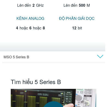
Lên đến
2
GHz
Lên đến
500
M
KÊNH ANALOG
ĐỘ PHÂN GIẢI DỌC
4
hoặc
6
hoặc
8
12
bit
MSO 5 Series B
Tổng quan
Mẫu máy
Tìm hiểu 5 Series B
So sánh
Ứng dụng