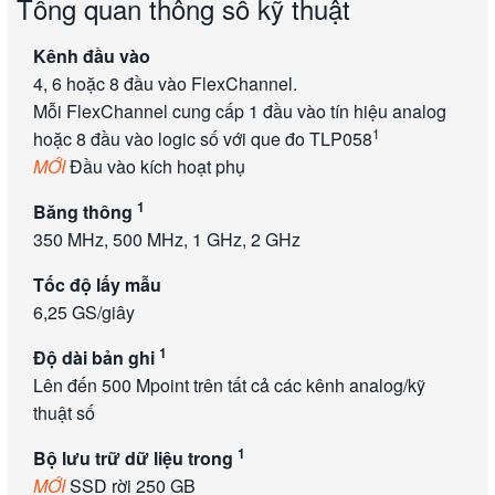
Tổng quan thông số kỹ thuật
Kênh đầu vào
4, 6 hoặc 8 đầu vào FlexChannel.
Mỗi FlexChannel cung cấp 1 đầu vào tín hiệu analog
1
hoặc 8 đầu vào logic số với que đo TLP058
MỚI
Đầu vào kích hoạt phụ
1
Băng thông
350 MHz, 500 MHz,
1 GHz
,
2 GHz
Tốc độ lấy mẫu
6,25 GS/giây
1
Độ dài bản ghi
Lên đến 500 Mpoint trên tất cả các kênh analog/kỹ
thuật số
1
Bộ lưu trữ dữ liệu trong
MỚI
SSD rời 250 GB