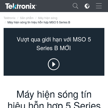
×
Tektronix
Sản phẩm
Máy hiện sóng
Máy hiện sóng tín hiệu hỗn hợp MSO 5 Series B
Vượt qua giới hạn với MSO 5
Series B MỚI
ENGLISH
FRANÇAIS
DEUTSCH
VIỆT NAM
简体中文
Máy hiện sóng tín
日本語
hiệu hỗn hợp 5 Series
한국어