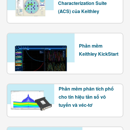
Characterization Suite
(ACS) của Keithley
Phần mềm
Keithley KickStart
Phần mềm phân tích phổ
cho tín hiệu tần số vô
tuyến và véc-tơ