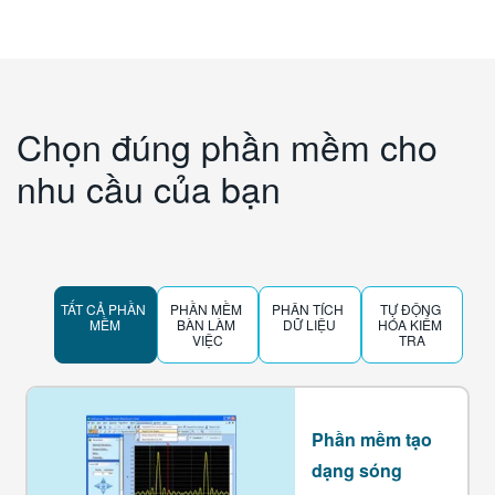
Chọn đúng phần mềm cho
nhu cầu của bạn
TẤT CẢ PHẦN 
PHẦN MỀM 
PHÂN TÍCH 
TỰ ĐỘNG 
MỀM
BÀN LÀM 
DỮ LIỆU
HÓA KIỂM 
VIỆC
TRA
Phần mềm tạo
dạng sóng