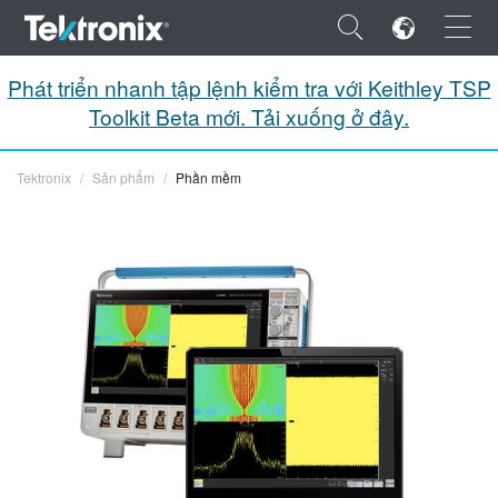
×
Phát triển nhanh tập lệnh kiểm tra với Keithley TSP
Toolkit Beta mới. Tải xuống ở đây.
Tektronix
Sản phẩm
Phần mềm
ENGLISH
FRANÇAIS
DEUTSCH
VIỆT NAM
简体中文
日本語
한국어