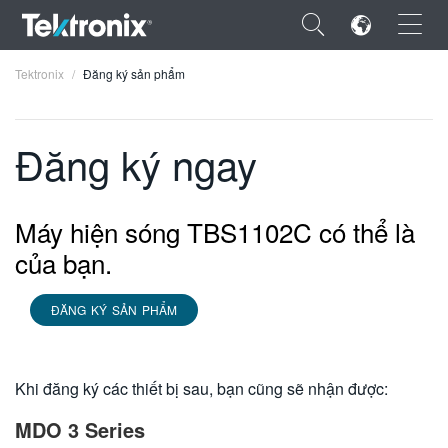
×
Tektronix
Đăng ký sản phẩm
Đăng ký ngay
ENGLISH
Máy hiện sóng TBS1102C có thể là
FRANÇAIS
của bạn.
DEUTSCH
ĐĂNG KÝ SẢN PHẨM
VIỆT NAM
简体中文
Khi đăng ký các thiết bị sau, bạn cũng sẽ nhận được:
日本語
MDO 3 Series
한국어