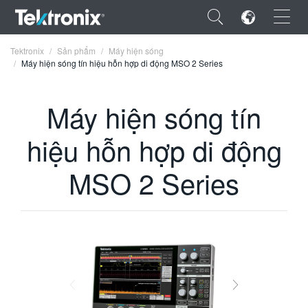
×
Tektronix
Sản phẩm
Máy hiện sóng
Máy hiện sóng tín hiệu hỗn hợp di động MSO 2 Series
Máy hiện sóng tín
ENGLISH
hiệu hỗn hợp di động
FRANÇAIS
MSO 2 Series
DEUTSCH
VIỆT NAM
简体中文
日本語
한국어