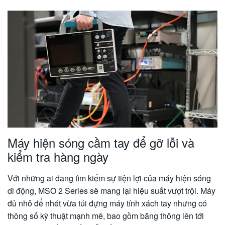
Mẫu máy
So sánh
Ứng dụng
Phần mềm
Que đo
Máy hiện sóng cầm tay để gỡ lỗi và
Video
kiểm tra hàng ngày
Tài liệu kỹ thuật
Với những ai đang tìm kiếm sự tiện lợi của máy hiện sóng
Dịch vụ
di động, MSO 2 Series sẽ mang lại hiệu suất vượt trội. Máy
đủ nhỏ để nhét vừa túi đựng máy tính xách tay nhưng có
thông số kỹ thuật mạnh mẽ, bao gồm băng thông lên tới