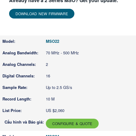
Already have a 2 Series MSO? Get your update.
DOWNLOAD NEW FIRMWARE
MSO22
70 MHz - 500 MHz
2
16
Up to 2.5 GS/s
10 M
US $2,060
CONFIGURE & QUOTE