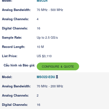
MSO24
70 MHz - 500 MHz
4
16
Up to 2.5 GS/s
10 M
US $3,110
CONFIGURE & QUOTE
MSO22-EDU
70 MHz - 200 MHz
2
16