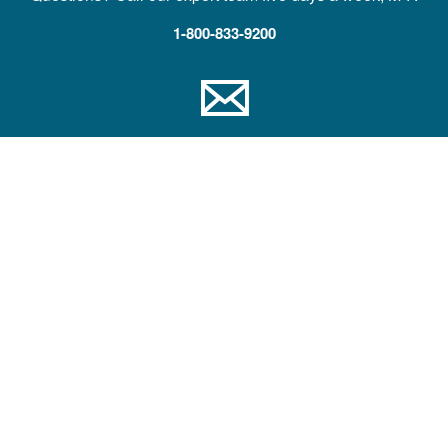
1-800-833-9200
Contact US
Contact us with comments, questions, or feedback
Contact Information
Công ty
Trợ giúp và Đào tạo
Đối tác