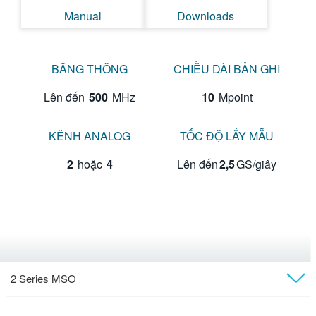
Manual
Downloads
BĂNG THÔNG
CHIỀU DÀI BẢN GHI
Lên đến
500
MHz
10
Mpoint
KÊNH ANALOG
TỐC ĐỘ LẤY MẪU
2
hoặc
4
Lên đến
2,5
GS/giây
2 Series MSO
Tổng quan