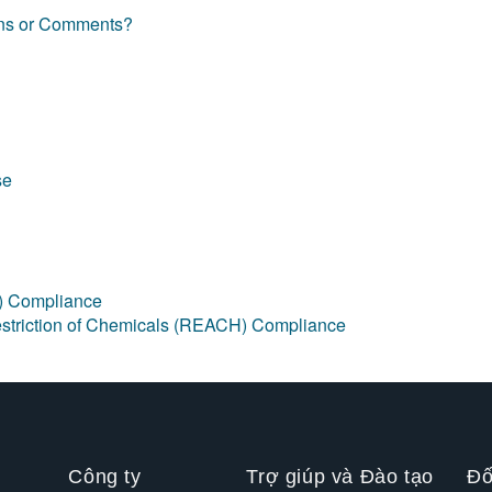
ions or Comments?
se
) Compliance
Restriction of Chemicals (REACH) Compliance
Công ty
Trợ giúp và Đào tạo
Đố