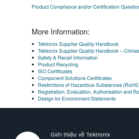
Product Compliance and/or Certification Quest
More Information:
Tektronix Supplier Quality Handbook
Tektronix Supplier Quality Handbook – Chine
Safety & Recall Information
Product Recycling
ISO Certificates
Component Solutions Certificates
Restrictions of Hazardous Substances (RoHS
Registration, Evaluation, Authorisation and 
Design for Environment Statements
Giới thiệu về Tektronix