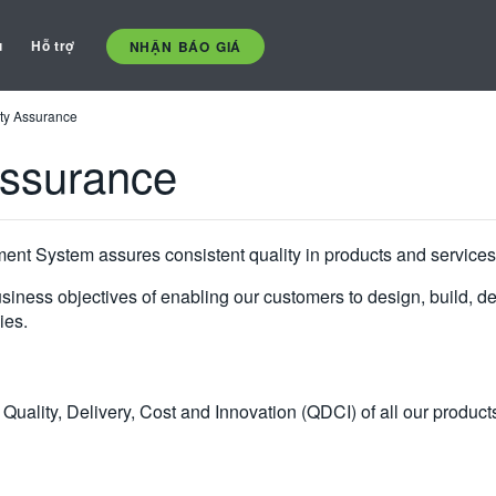
ụ
Hỗ trợ
NHẬN BÁO GIÁ
ty Assurance
Assurance
nt System assures consistent quality in products and services 
ness objectives of enabling our customers to design, build, d
ies.
uality, Delivery, Cost and Innovation (QDCI) of all our products 