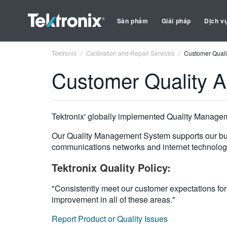
Sản phẩm
Giải pháp
Dịch v
Tektronix
Calibration and Repair Services
Customer Quali
Customer Quality 
Tektronix' globally implemented Quality Manageme
Our Quality Management System supports our busi
communications networks and internet technolog
Tektronix Quality Policy:
"Consistently meet our customer expectations for Q
improvement in all of these areas."
Report Product or Quality Issues