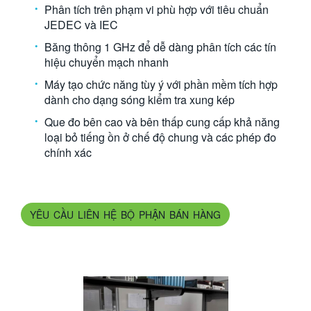
Phân tích trên phạm vi phù hợp với tiêu chuẩn
繁體中文
JEDEC và IEC
Băng thông 1 GHz để dễ dàng phân tích các tín
hiệu chuyển mạch nhanh
Máy tạo chức năng tùy ý với phần mềm tích hợp
dành cho dạng sóng kiểm tra xung kép
Que đo bên cao và bên thấp cung cấp khả năng
loại bỏ tiếng ồn ở chế độ chung và các phép đo
chính xác
YÊU CẦU LIÊN HỆ BỘ PHẬN BÁN HÀNG