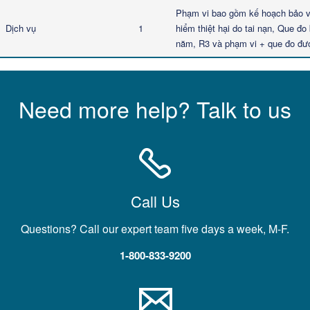
Phạm vi bao gồm kế hoạch bảo vệ
Dịch vụ
1
hiểm thiệt hại do tai nạn, Que đ
năm, R3 và phạm vi + que đo đượ
Need more help? Talk to us
Call Us
Questions? Call our expert team five days a week, M-F.
1-800-833-9200