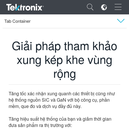
×
Tab Container
Tektronix
Sản phẩm
Giải pháp tham khảo xung kép khe vùng rộng
Tổng quan
Giải pháp tham khảo
Tài liệu kỹ thuật
xung kép khe vùng
ENGLISH
Video
FRANÇAIS
rộng
DEUTSCH
VIỆT NAM
Tăng tốc xác nhận xung quanh các thiết bị cũng như
hệ thống nguồn SiC và GaN với bộ công cụ, phần
简体中文
mềm, que đo và dịch vụ đầy đủ này.
日本語
Tăng hiệu suất hệ thống của bạn và giảm thời gian
한국어
đưa sản phẩm ra thị trường với: