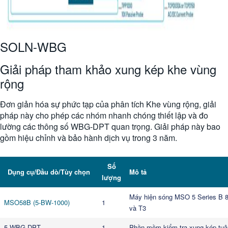
SOLN-WBG
Giải pháp tham khảo xung kép khe vùng
rộng
Đơn giản hóa sự phức tạp của phân tích Khe vùng rộng, giải
pháp này cho phép các nhóm nhanh chóng thiết lập và đo
lường các thông số WBG-DPT quan trọng. Giải pháp này bao
gồm hiệu chỉnh và bảo hành dịch vụ trong 3 năm.
Số
Dụng cụ/Đầu dò/Tùy chọn
Mô tả
lượng
Máy hiện sóng MSO 5 Series B 8
MSO58B (5-BW-1000)
1
và T3
5-WBG-DPT
1
Phần mềm kiểm tra xung kép tuân