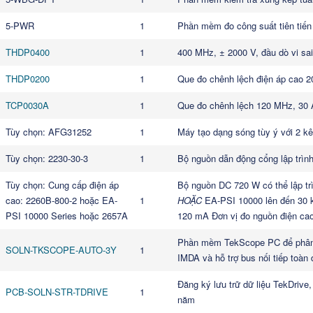
5-PWR
1
Phần mềm đo công suất tiên tiến
THDP0400
1
400 MHz, ± 2000 V, đầu dò vi sai
THDP0200
1
Que đo chênh lệch điện áp cao 2
TCP0030A
1
Que đo chênh lệch 120 MHz, 30 
Tùy chọn: AFG31252
1
Máy tạo dạng sóng tùy ý với 2 
Tùy chọn: 2230-30-3
1
Bộ nguồn dẫn động cổng lập trình
Tùy chọn: Cung cấp điện áp
Bộ nguồn DC 720 W có thể lập tr
cao: 2260B-800-2 hoặc EA-
1
HOẶC
EA-PSI 10000 lên đến 30 
PSI 10000 Series hoặc 2657A
120 mA Đơn vị đo nguồn điện ca
Phần mềm TekScope PC để phân t
SOLN-TKSCOPE-AUTO-3Y
1
IMDA và hỗ trợ bus nối tiếp toàn 
Đăng ký lưu trữ dữ liệu TekDrive
PCB-SOLN-STR-TDRIVE
1
năm