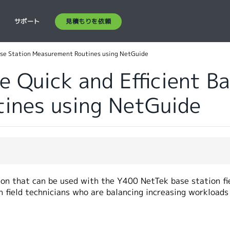
見積もりを依頼
ス
サポート
ase Station Measurement Routines using NetGuide
 Quick and Efficient Ba
ines using NetGuide
on that can be used with the Y400 NetTek base station fiel
on field technicians who are balancing increasing workload