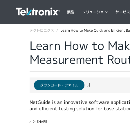
製品
ソリューション
サービ
テクトロニクス
Learn How to Make Quick and Efficient B
Learn How to Make
Measurement Rout
ダウンロード・ファイル
NetGuide is an innovative software applicati
and efficient testing solution for base stati
SHARE