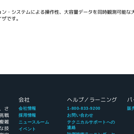
ョン・システムによる操作性、大容量データを同時観測可能な
イザです。
会社
ヘルプ／ラーニング
パ
、さ
会社情報
1-800-833-9200
販
挑戦
採用情報
お問い合わせ
複雑
ニュースルーム
テクニカルサポートへの
な技
連絡
イベント