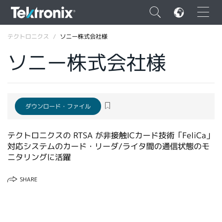
×
テクトロニクス
ソニー株式会社様
ソニー株式会社様
ENGLISH
ダウンロード・ファイル
FRANÇAIS
テクトロニクスの RTSA が非接触ICカード技術「FeliCa」
DEUTSCH
対応システムのカード・リーダ/ライタ間の通信状態のモ
VIỆT NAM
ニタリングに活躍
简体中文
SHARE
日本語
韓国語