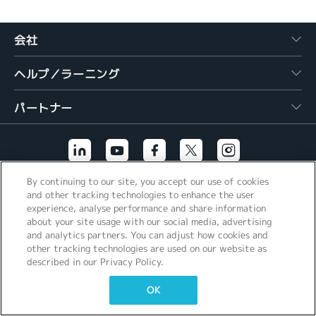
繁體中文
会社
ヘルプ／ラーニング
パートナー
By continuing to our site, you accept our use of cookies
その他のリンク
and other tracking technologies to enhance the user
experience, analyse performance and share information
about your site usage with our social media, advertising
and analytics partners. You can adjust how cookies and
other tracking technologies are used on our website as
described in our Privacy Policy.
OK