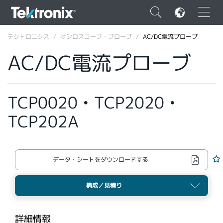
×
テクトロニクス
オシロスコープ・プローブ
AC/DC電流プローブ
AC/DC電流プローブ
TCP0020 • TCP2020 •
ENGLISH
TCP202A
FRANÇAIS
DEUTSCH
VIỆT NAM
データ・シートをダウンロードする
简体中文
構成／見積り
日本語
韓国語
詳細情報