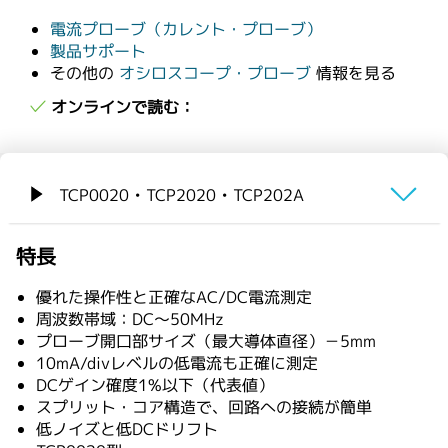
繁體中文
電流プローブ（カレント・プローブ）
製品サポート
その他の
オシロスコープ・プローブ
情報を見る
オンラインで読む：
TCP0020 • TCP2020 • TCP202A
概要
特長
仕様
優れた操作性と正確なAC/DC電流測定
周波数帯域：DC～50MHz
プローブ開口部サイズ（最大導体直径）－5mm
ご注文の際は以下の型名をご使用ください。
10mA/divレベルの低電流も正確に測定
DCゲイン確度1%以下（代表値）
スプリット・コア構造で、回路への接続が簡単
低ノイズと低DCドリフト