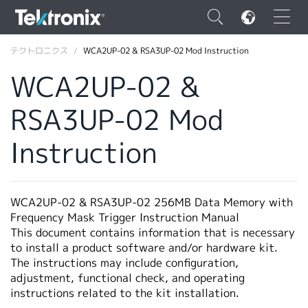
×
テクトロニクス
WCA2UP-02 & RSA3UP-02 Mod Instruction
WCA2UP-02 &
RSA3UP-02 Mod
ENGLISH
Instruction
FRANÇAIS
DEUTSCH
WCA2UP-02 & RSA3UP-02 256MB Data Memory with
VIỆT NAM
Frequency Mask Trigger Instruction Manual
This document contains information that is necessary
简体中文
to install a product software and/or hardware kit.
The instructions may include configuration,
日本語
adjustment, functional check, and operating
instructions related to the kit installation.
韓国語