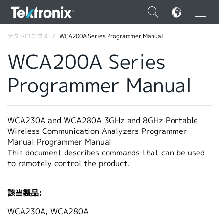
×
テクトロニクス
WCA200A Series Programmer Manual
WCA200A Series
Programmer Manual
ENGLISH
FRANÇAIS
WCA230A and WCA280A 3GHz and 8GHz Portable
Wireless Communication Analyzers Programmer
DEUTSCH
Manual Programmer Manual
This document describes commands that can be used
VIỆT NAM
to remotely control the product.
简体中文
日本語
該当製品:
韓国語
WCA230A, WCA280A