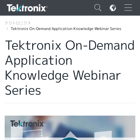
×
テクトロニクス
Tektronix On-Demand Application Knowledge Webinar Series
Tektronix On-Demand
Application
ENGLISH
Knowledge Webinar
FRANÇAIS
Series
DEUTSCH
VIỆT NAM
简体中文
日本語
韓国語