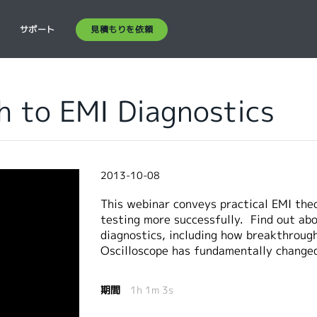
見積もりを依頼
ス
サポート
h to EMI Diagnostics
2013-10-08
This webinar conveys practical EMI theo
testing more successfully. Find out ab
diagnostics, including how breakthroug
Oscilloscope has fundamentally changed
期間
1h 1m 3s