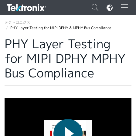
×
テクトロニクス
PHY Layer Testing for MIPI DPHY & MPHY Bus Compliance
PHY Layer Testing
for MIPI DPHY MPHY
ENGLISH
Bus Compliance
FRANÇAIS
DEUTSCH
VIỆT NAM
简体中文
日本語
韓国語