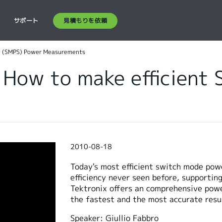
見積もりを依頼
ス
サポート
nt (SMPS) Power Measurements
 How to make efficient
2010-08-18
Today's most efficient switch mode powe
efficiency never seen before, supportin
Tektronix offers an comprehensive pow
the fastest and the most accurate resu
Speaker: Giullio Fabbro