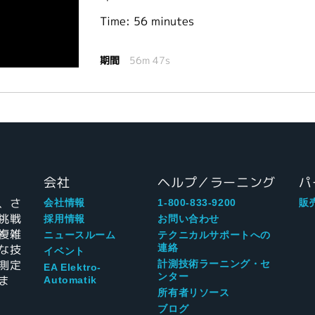
Time: 56 minutes
期間
56m 47s
会社
ヘルプ／ラーニング
パ
、さ
会社情報
1-800-833-9200
販
挑戦
採用情報
お問い合わせ
複雑
ニュースルーム
テクニカルサポートへの
な技
連絡
イベント
測定
計測技術ラーニング・セ
EA Elektro-
ンター
ま
Automatik
所有者リソース
ブログ