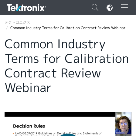
×
テクトロニクス
Common Industry Terms for Calibration Contract Review Webinar
Common Industry
Terms for Calibration
ENGLISH
Contract Review
FRANÇAIS
Webinar
DEUTSCH
VIỆT NAM
简体中文
日本語
韓国語