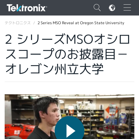
×
テクトロニクス
2 Series MSO Reveal at Oregon State University
2 シリーズMSOオシロ
スコープのお披露目－
ENGLISH
オレゴン州立大学
FRANÇAIS
DEUTSCH
VIỆT NAM
简体中文
日本語
韓国語