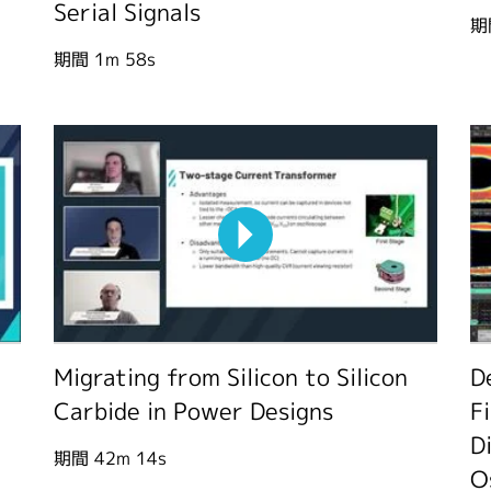
Serial Signals
期
期間
1m 58s
Migrating from Silicon to Silicon
D
Carbide in Power Designs
F
D
期間
42m 14s
O