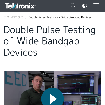
×
テクトロニクス
Double Pulse Testing on Wide Bandgap Devices
Double Pulse Testing
of Wide Bandgap
ENGLISH
Devices
FRANÇAIS
DEUTSCH
VIỆT NAM
简体中文
日本語
韓国語