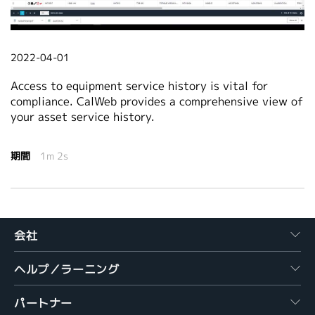
繁體中文
2022-04-01
Access to equipment service history is vital for
compliance. CalWeb provides a comprehensive view of
your asset service history.
期間
1m 2s
会社
ヘルプ／ラーニング
パートナー