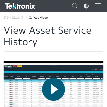
×
テクトロニクス
CalWeb Video
View Asset Service
History
ENGLISH
FRANÇAIS
DEUTSCH
VIỆT NAM
简体中文
日本語
韓国語