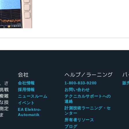
会社
ヘルプ／ラーニング
パ
、さ
会社情報
1-800-833-9200
販
挑戦
採用情報
お問い合わせ
複雑
ニュースルーム
テクニカルサポートへの
な技
連絡
イベント
測定
計測技術ラーニング・セ
EA Elektro-
ンター
ま
Automatik
所有者リソース
ブログ