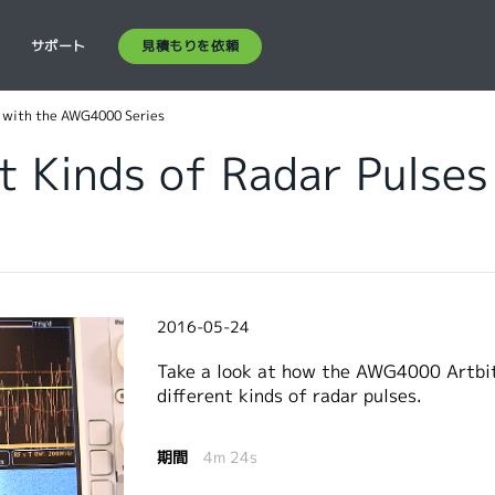
見積もりを依頼
ス
サポート
s with the AWG4000 Series
t Kinds of Radar Pulses
2016-05-24
Take a look at how the AWG4000 Artbi
different kinds of radar pulses.
期間
4m 24s