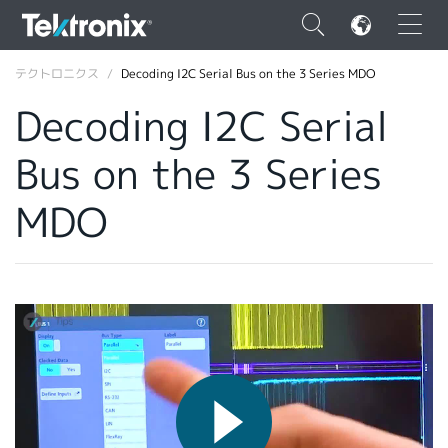
×
テクトロニクス
Decoding I2C Serial Bus on the 3 Series MDO
Decoding I2C Serial
Bus on the 3 Series
ENGLISH
MDO
FRANÇAIS
DEUTSCH
VIỆT NAM
简体中文
日本語
韓国語