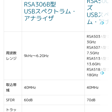
RSA50
RSA306B型
ズ
USBスペクトラム・
USBス
アナライザ
ム・アナ
RSA503A型：9
3GHz
RSA507A型：9
周波数
7.5GHz
9kHz～6.2GHz
レンジ
RSA513A型：9
13.6GHz
RSA518A型：9
18GHz
取込帯
40MHz
40MHz
域
SFDR
60dB
70dB
トラッ