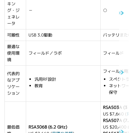
キン
グ・ジ
－
○
ェネレ
ータ
可搬性
USB 3.0駆動
バッテリまたは
最適な
使用環
フィールド／ラボ
フィールド
境
フィールド用途
代表的
汎用RF設計
スペクトラ
なアプ
教育
ネットワー
リケー
保守
ション
RSA503A (3 G
US $7,660 (
見
RSA507A (7.5 
最低価
RSA306B (6.2 GHz)
US $20,400 (